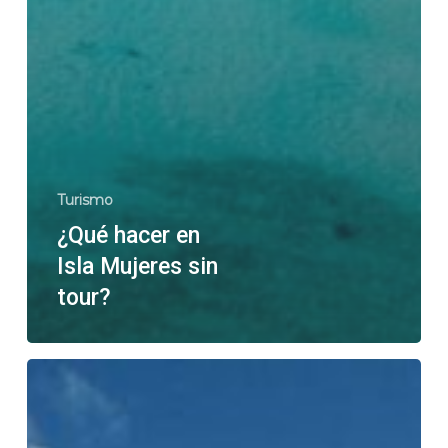
Turismo
¿Qué hacer en
Isla Mujeres sin
tour?
Lo
Esencial
para