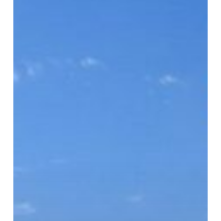
en
Isla
Mujeres:
Explorando
la
Belleza
Natural