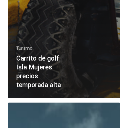
Turismo
Carrito de golf
Isla Mujeres
precios
temporada alta
Carritos
de
golf