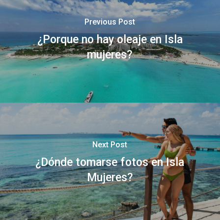
Previous Post
¿Porque no hay oleaje en Isla
mujeres?
Next Post
¿Dónde tomarse fotos en Isla
Mujeres?