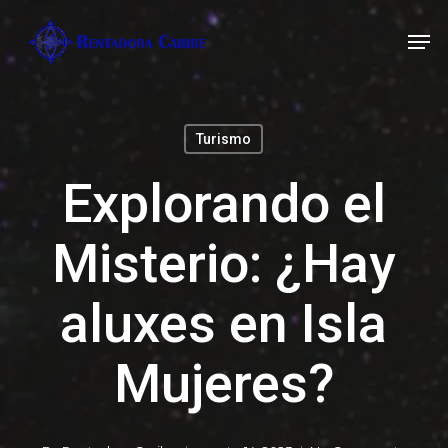
Skip
Men
Men
to
main
content
Turismo
Explorando el
Misterio: ¿Hay
aluxes en Isla
Mujeres?