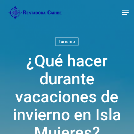
Skip
Men
Men
to
main
content
Turismo
¿Qué hacer
durante
vacaciones de
invierno en Isla
Mujeres?